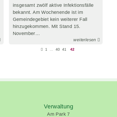
insgesamt zwölf aktive Infektionsfälle
bekannt. Am Wochenende ist im
Gemeindegebiet kein weiterer Fall
unverzichtbare
hinzugekommen. Mit Stand 15.
Cookies
November…
Diese Cookies
weiterlesen
sind
unverzichtbar,
1
…
40
41
42
damit wir Ihnen
grundlegende
und sichere
Funktionen
unserer Website
zur Verfügung
stellen können.
Sie werden
nicht eingesetzt,
um
Verwaltung
Informationen
über Sie für
Am Park 7
andere Zwecke