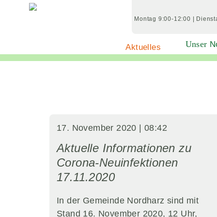
Skip
to
Montag
9:00-12:00
|
Dienst
content
Unser
No
Aktuelles
Home
Aktuelles
Was gibts Neues?
17. November 2020 | 08:42
Aktuelle Informationen zu
Corona-Neuinfektionen
17.11.2020
In der Gemeinde Nordharz sind mit
Stand 16. November 2020, 12 Uhr,