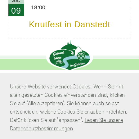
Sa.
18:00
09
Knutfest in Danstedt
Unsere Website verwendet Cookies. Wenn Sie mit
Verwaltung
allen gesetzten Cookies einverstanden sind, klicken
Am Park 7
Sie auf "Alle akzeptieren". Sie können auch selbst
38871 Nordharz / OT Wasserleben
entscheiden, welche Cookies Sie erlauben möchten.
039451.600 0
Telefon:
Dafür klicken Sie auf "anpassen".
Lesen Sie unsere
Schreiben Sie uns!
E-Mail:
Datenschutzbestimmungen