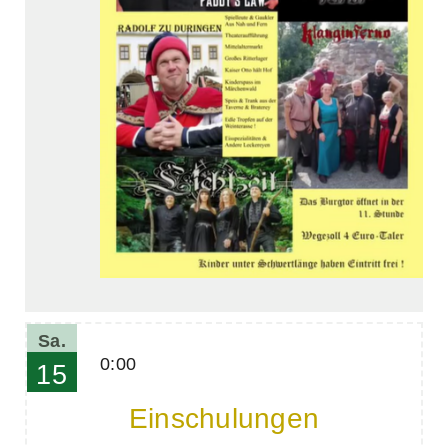
Analysen zu
sammeln.
Performance
Cookies
Diese Cookies werden
verwendet, um
Informationen über
die Leistung unserer
Website, Ihren Besuch
sowie Ihre Nutzung
unserer Website zu
sammeln, z.B. die
Anzahl der Besucher,
die unsere Website
Sa.
genutzt haben und die
0:00
Seiten, die bei unseren
15
Besuchern beliebt
sind. Diese Cookies
Einschulungen
sammeln keine