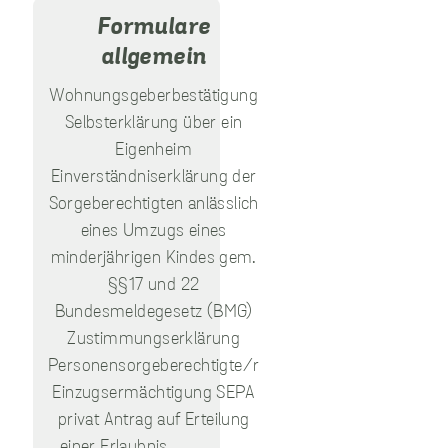
Formulare
allgemein
unverzichtbare
Wohnungsgeberbestätigung
Cookies
Selbsterklärung über ein
Diese Cookies
sind
Eigenheim
unverzichtbar,
Einverständniserklärung der
damit wir Ihnen
Sorgeberechtigten anlässlich
grundlegende
und sichere
eines Umzugs eines
Funktionen
minderjährigen Kindes gem.
unserer Website
zur Verfügung
§§17 und 22
stellen können.
Bundesmeldegesetz (BMG)
Sie werden nicht
eingesetzt, um
Zustimmungserklärung
Informationen
Personensorgeberechtigte/r
über Sie für
Einzugsermächtigung SEPA
andere Zwecke
wie Marketing
privat Antrag auf Erteilung
oder Analysen zu
einer Erlaubnis…