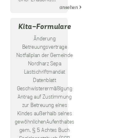
sammeln.
ansehen
Performance
Kita-Formulare
Cookies
Diese Cookies werden
Änderung
verwendet, um
Informationen über
Betreuungsvertrage
die Leistung unserer
Notfallplan der Gemeinde
Website, Ihren Besuch
sowie Ihre Nutzung
Nordharz Sepa
unserer Website zu
Lastschriftmandat
sammeln, z.B. die
Datenblatt
Anzahl der Besucher,
die unsere Website
Geschwisterermäßigung
genutzt haben und die
Antrag auf Zustimmung
Seiten, die bei unseren
Besuchern beliebt
zur Betreuung eines
sind. Diese Cookies
Kindes außerhalb seines
sammeln keine
Informationen, die
gewöhnlichenAufenthaltes
einen Besucher direkt
gem. § 5 Achtes Buch
identifizieren, obwohl