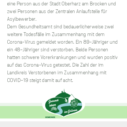
sammeln.
eine Person aus der Stadt Oberharz am Brocken und
zwei Personen aus der Zentralen Anlaufstelle für
Asylbewerber.
Performance
Cookies
Dem Gesundheitsamt sind bedauerlicherweise zwei
Diese Cookies werden
weitere Todesfälle im Zusammenhang mit dem
verwendet, um
Informationen über
Corona-Virus gemeldet worden. Ein 89-Jähriger und
die Leistung unserer
ein 48-Jähriger sind verstorben. Beide Personen
Website, Ihren Besuch
hatten schwere Vorerkrankungen und wurden positiv
sowie Ihre Nutzung
unserer Website zu
auf das Corona-Virus getestet. Die Zahl der im
sammeln, z.B. die
Landkreis Verstorbenen im Zusammenhang mit
Anzahl der Besucher,
die unsere Website
COVID-19 steigt damit auf acht.
genutzt haben und die
Seiten, die bei unseren
Besuchern beliebt
sind. Diese Cookies
sammeln keine
Informationen, die
einen Besucher direkt
identifizieren, obwohl