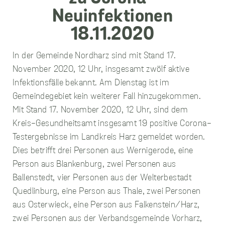
unverzichtbare
Cookies
In der Gemeinde Nordharz sind mit Stand 17.
Diese Cookies
November 2020, 12 Uhr, insgesamt zwölf aktive
sind
Infektionsfälle bekannt. Am Dienstag ist im
unverzichtbar,
damit wir Ihnen
Gemeindegebiet kein weiterer Fall hinzugekommen.
grundlegende
Mit Stand 17. November 2020, 12 Uhr, sind dem
und sichere
Funktionen
Kreis-Gesundheitsamt insgesamt 19 positive Corona-
unserer Website
Testergebnisse im Landkreis Harz gemeldet worden.
zur Verfügung
Dies betrifft drei Personen aus Wernigerode, eine
stellen können.
Sie werden nicht
Person aus Blankenburg, zwei Personen aus
eingesetzt, um
Ballenstedt, vier Personen aus der Welterbestadt
Informationen
über Sie für
Quedlinburg, eine Person aus Thale, zwei Personen
andere Zwecke
aus Osterwieck, eine Person aus Falkenstein/Harz,
wie Marketing
oder Analysen zu
zwei Personen aus der Verbandsgemeinde Vorharz,