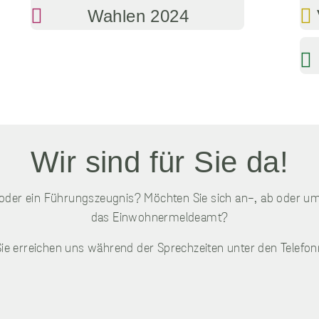
Informationen, die
Wahlen 2024
einen Besucher direkt
identifizieren, obwohl
sie die IP-Adresse des
Geräts erfassen
können, das für den
Zugriff auf die
Website verwendet
wird. Diese
Informationen werden
zum Zwecke der
Wir sind für Sie da!
Verbesserung unserer
Website und der
allgemeinen
 oder ein Führungszeugnis? Möchten Sie sich an-, ab oder u
Benutzerfreundlichkeit
das Einwohnermeldeamt?
verwendet. Ohne die
Performance-Cookies
 Sie erreichen uns während der Sprechzeiten unter den Tele
können wir unsere
Website und ihre
Funktionalitäten nicht
verbessern, um Ihnen
so das beste Surf-