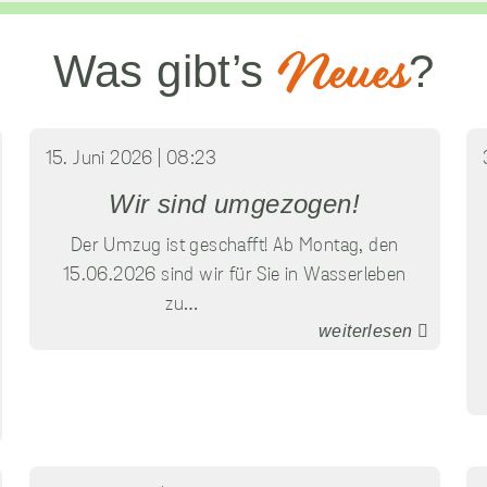
Erlebnis zu bieten.
Wenn Sie diese
Was gibt’s
?
Neues
Cookies nicht
zulassen, wird Ihr
Besuch auf unserer
Website nicht gezählt,
was einen negativen
15. Juni 2026 | 08:23
Einfluss auf unsere
Wir sind umgezogen!
Website Optimierung
haben kann.
Der Umzug ist geschafft! Ab Montag, den
15.06.2026 sind wir für Sie in Wasserleben
Funktionelle
zu…
Cookies
weiterlesen
Diese Cookies
ermöglichen es
unserer Website,
Ihre Präferenzen wie
Ihren
Benutzernamen,
Spracheinstellungen