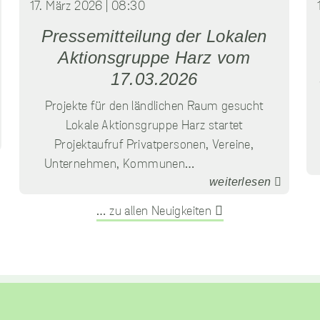
17. März 2026 | 08:30
und/oder die
Region, in der Sie
Pressemitteilung der Lokalen
sich befinden, zu
Aktionsgruppe Harz vom
speichern. Diese
Cookies dienen
17.03.2026
dazu, erweiterte,
personalisierte
Projekte für den ländlichen Raum gesucht
Funktionen
Lokale Aktionsgruppe Harz startet
bereitzustellen.
Projektaufruf Privatpersonen, Vereine,
Diese Cookies
verfolgen nicht Ihre
Unternehmen, Kommunen…
Browsing-
weiterlesen
Aktivitäten auf
anderen Websites.
… zu allen Neuigkeiten
Wenn Sie diese
Cookies ablehnen,
sind vermutlich
einige Funktionen
nicht mehr
verfügbar.