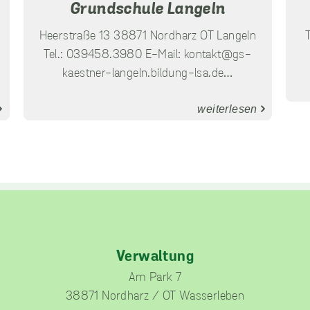
Grundschule Langeln
Heerstraße 13 38871 Nordharz OT Langeln
Tel.: 039458.3980 E-Mail:
kontakt@gs-
unverzichtbare
kaestner-langeln.bildung-lsa.de
…
Cookies
Diese Cookies sind
unverzichtbar,
weiterlesen
damit wir Ihnen
grundlegende und
sichere
Funktionen
unserer Website
zur Verfügung
stellen können. Sie
werden nicht
eingesetzt, um
Informationen
Verwaltung
über Sie für andere
Am Park 7
Zwecke wie
38871 Nordharz / OT Wasserleben
Marketing oder