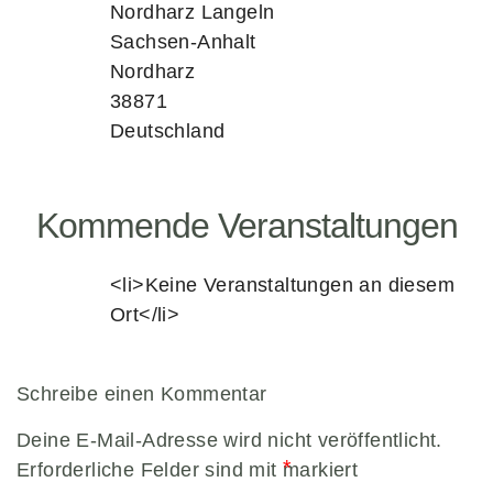
Nordharz Langeln
Sachsen-Anhalt
Nordharz
unverzichtbare
38871
Cookies
Deutschland
Diese Cookies
sind
unverzichtbar,
damit wir Ihnen
Kommende Veranstaltungen
grundlegende
und sichere
<li>Keine Veranstaltungen an diesem
Funktionen
unserer Website
Ort</li>
zur Verfügung
stellen können.
Sie werden
Schreibe einen Kommentar
nicht eingesetzt,
um
Deine E-Mail-Adresse wird nicht veröffentlicht.
Informationen
*
Erforderliche Felder sind mit
über Sie für
markiert
andere Zwecke