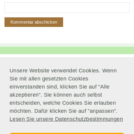
sind. Diese Cookies
sammeln keine
Informationen, die
einen Besucher direkt
identifizieren, obwohl
sie die IP-Adresse
des Geräts erfassen
können, das für den
Zugriff auf die
Website verwendet
wird. Diese
Unsere Website verwendet Cookies. Wenn
Verwaltung
Informationen werden
Sie mit allen gesetzten Cookies
zum Zwecke der
Am Park 7
einverstanden sind, klicken Sie auf "Alle
Verbesserung unserer
38871 Nordharz / OT Wasserleben
Website und der
akzeptieren". Sie können auch selbst
allgemeinen
entscheiden, welche Cookies Sie erlauben
Telefon:
039451.600 0
Benutzerfreundlichkeit
möchten. Dafür klicken Sie auf "anpassen".
E-Mail:
Schreiben Sie uns!
verwendet. Ohne die
Lesen Sie unsere Datenschutzbestimmungen
Performance-Cookies
können wir unsere
Website und ihre