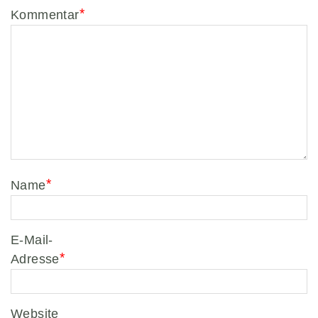
*
Kommentar
wie Marketing
oder Analysen
zu sammeln.
Performance
Cookies
Diese Cookies
werden verwendet,
um Informationen über
die Leistung unserer
*
Website, Ihren
Name
Besuch sowie Ihre
Nutzung unserer
Website zu sammeln,
E-Mail-
z.B. die Anzahl der
*
Besucher, die unsere
Adresse
Website genutzt
haben und die Seiten,
die bei unseren
Website
Besuchern beliebt