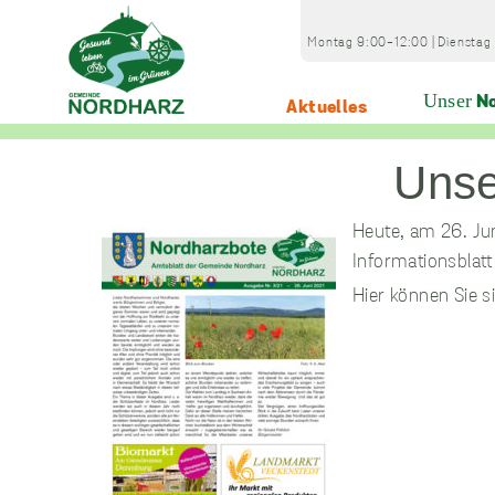
Skip
to
Montag
9:00-12:00
|
Dienstag
content
Unser
No
Aktuelles
Home
Aktuelles
Was gibts Neues?
Unser dritter
Heute, am 26. Jun
Informationsblat
Hier können Sie 