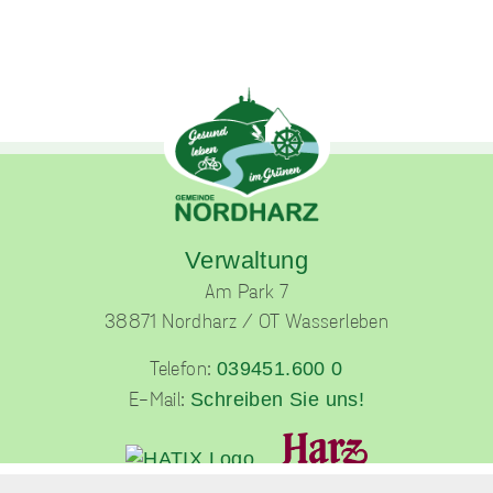
unverzichtbare
Cookies
Diese Cookies
sind
unverzichtbar,
damit wir Ihnen
grundlegende
und sichere
Verwaltung
Funktionen
unserer Website
Am Park 7
zur Verfügung
38871 Nordharz / OT Wasserleben
stellen können.
Sie werden nicht
039451.600 0
Telefon:
eingesetzt, um
Informationen
Schreiben Sie uns!
E-Mail:
über Sie für
andere Zwecke
wie Marketing
oder Analysen zu