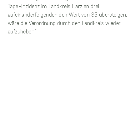
Website nicht gezählt,
Tage-Inzidenz im Landkreis Harz an drei
was einen negativen
aufeinanderfolgenden den Wert von 35 übersteigen,
Einfluss auf unsere
Website Optimierung
wäre die Verordnung durch den Landkreis wieder
haben kann.
aufzuheben.“
Funktionelle
Cookies
Diese Cookies
ermöglichen es
unserer Website,
Ihre Präferenzen wie
Ihren
Benutzernamen,
Spracheinstellungen
und/oder die
Region, in der Sie
sich befinden, zu
speichern. Diese
Cookies dienen
dazu, erweiterte,
personalisierte