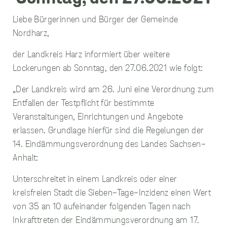
Liebe Bürgerinnen und Bürger der Gemeinde
Nordharz,
unverzichtbare
der Landkreis Harz informiert über weitere
Cookies
Diese Cookies
Lockerungen ab Sonntag, den 27.06.2021 wie folgt:
sind
unverzichtbar,
„Der Landkreis wird am 26. Juni eine Verordnung zum
damit wir Ihnen
Entfallen der Testpflicht für bestimmte
grundlegende
und sichere
Veranstaltungen, Einrichtungen und Angebote
Funktionen
erlassen. Grundlage hierfür sind die Regelungen der
unserer Website
zur Verfügung
14. Eindämmungsverordnung des Landes Sachsen-
stellen können.
Anhalt:
Sie werden nicht
eingesetzt, um
Unterschreitet in einem Landkreis oder einer
Informationen
über Sie für
kreisfreien Stadt die Sieben-Tage-Inzidenz einen Wert
andere Zwecke
von 35 an 10 aufeinander folgenden Tagen nach
wie Marketing
oder Analysen zu
Inkrafttreten der Eindämmungsverordnung am 17.