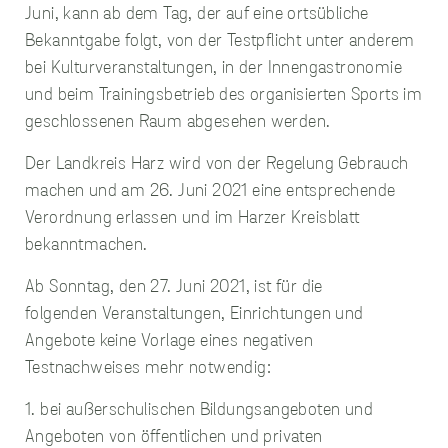
sammeln.
Juni, kann ab dem Tag, der auf eine ortsübliche
Bekanntgabe folgt, von der Testpflicht unter anderem
bei Kulturveranstaltungen, in der Innengastronomie
Performance
Cookies
und beim Trainingsbetrieb des organisierten Sports im
Diese Cookies werden
geschlossenen Raum abgesehen werden.
verwendet, um
Informationen über
Der Landkreis Harz wird von der Regelung Gebrauch
die Leistung unserer
Website, Ihren Besuch
machen und am 26. Juni 2021 eine entsprechende
sowie Ihre Nutzung
Verordnung erlassen und im Harzer Kreisblatt
unserer Website zu
sammeln, z.B. die
bekanntmachen.
Anzahl der Besucher,
die unsere Website
Ab Sonntag, den 27. Juni 2021, ist für die
genutzt haben und die
folgenden Veranstaltungen, Einrichtungen und
Seiten, die bei unseren
Besuchern beliebt
Angebote keine Vorlage eines negativen
sind. Diese Cookies
Testnachweises mehr notwendig:
sammeln keine
Informationen, die
1. bei außerschulischen Bildungsangeboten und
einen Besucher direkt
identifizieren, obwohl
Angeboten von öffentlichen und privaten