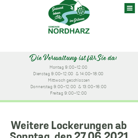
Skip
to
content
Die Verwaltung ist für Sie da:
Montag
 9:00-12:00 
Dienstag
 9:00-12:00 
 & 14:00-18:00 
Mittwoch
 geschlossen
Donnerstag
 9:00-12:00 
 & 13:00-16:00 
Freitag
 9:00-12:00 