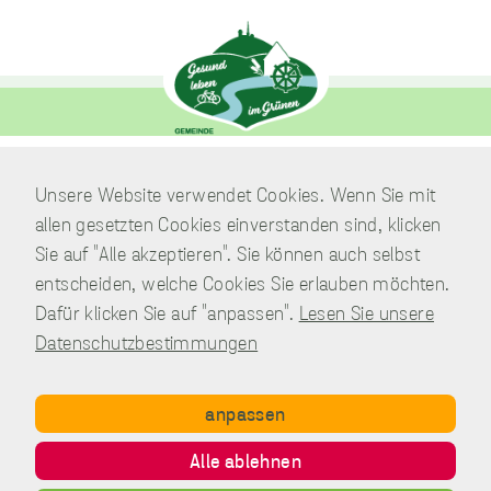
Funktionen
bereitzustellen.
Diese Cookies
verfolgen nicht Ihre
Browsing-
Aktivitäten auf
anderen Websites.
Wenn Sie diese
Cookies ablehnen,
Verwaltung
Unsere Website verwendet Cookies. Wenn Sie mit
sind vermutlich
Am Park 7
einige Funktionen
allen gesetzten Cookies einverstanden sind, klicken
nicht mehr
38871 Nordharz / OT Wasserleben
Sie auf "Alle akzeptieren". Sie können auch selbst
verfügbar.
entscheiden, welche Cookies Sie erlauben möchten.
Telefon:
039451.600 0
Dafür klicken Sie auf "anpassen".
Lesen Sie unsere
E-Mail:
Schreiben Sie uns!
Datenschutzbestimmungen
anpassen
Copyright © Gemeinde Nordharz - 01|2021 - All rights reserved.
Alle ablehnen
Impressum
Datenschutz
Disclaimer
Kontakt