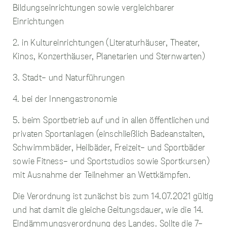
sie die IP-Adresse des
Bildungseinrichtungen sowie vergleichbarer
Geräts erfassen
können, das für den
Einrichtungen
Zugriff auf die
Website verwendet
2. in Kultureinrichtungen (Literaturhäuser, Theater,
wird. Diese
Kinos, Konzerthäuser, Planetarien und Sternwarten)
Informationen werden
zum Zwecke der
3. Stadt- und Naturführungen
Verbesserung unserer
Website und der
allgemeinen
4. bei der Innengastronomie
Benutzerfreundlichkeit
verwendet. Ohne die
5. beim Sportbetrieb auf und in allen öffentlichen und
Performance-Cookies
privaten Sportanlagen (einschließlich Badeanstalten,
können wir unsere
Website und ihre
Schwimmbäder, Heilbäder, Freizeit- und Sportbäder
Funktionalitäten nicht
sowie Fitness- und Sportstudios sowie Sportkursen)
verbessern, um Ihnen
mit Ausnahme der Teilnehmer an Wettkämpfen.
so das beste Surf-
Erlebnis zu bieten.
Wenn Sie diese
Die Verordnung ist zunächst bis zum 14.07.2021 gültig
Cookies nicht
und hat damit die gleiche Geltungsdauer, wie die 14.
zulassen, wird Ihr
Besuch auf unserer
Eindämmungsverordnung des Landes. Sollte die 7-