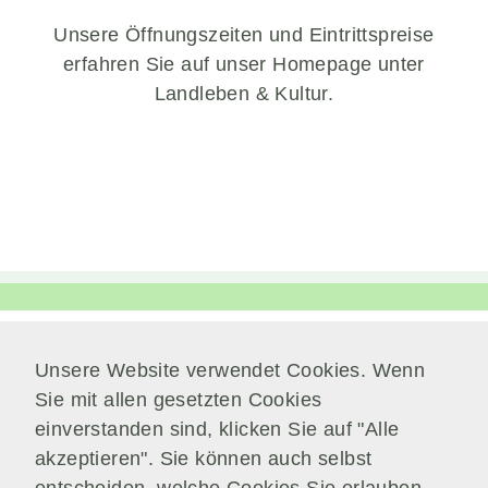
wie Marketing
Unsere Öffnungszeiten und Eintrittspreise
oder Analysen
erfahren Sie auf unser Homepage unter
zu sammeln.
Landleben & Kultur.
Performance
Cookies
Diese Cookies
werden verwendet,
um Informationen über
die Leistung unserer
Website, Ihren
Besuch sowie Ihre
Nutzung unserer
Website zu sammeln,
Unsere Website verwendet Cookies. Wenn
z.B. die Anzahl der
Verwaltung
Besucher, die unsere
Sie mit allen gesetzten Cookies
Am Park 7
Website genutzt
einverstanden sind, klicken Sie auf "Alle
haben und die Seiten,
38871 Nordharz / OT Wasserleben
akzeptieren". Sie können auch selbst
die bei unseren
Besuchern beliebt