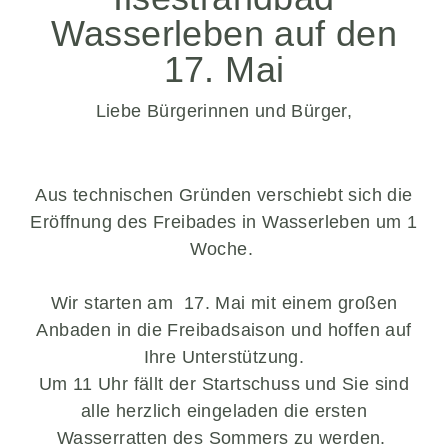
unverzichtbare
Liebe Bürgerinnen und Bürger,
Cookies
Diese Cookies
sind
unverzichtbar,
Aus technischen Gründen verschiebt sich die
damit wir Ihnen
grundlegende
Eröffnung des Freibades in Wasserleben um 1
und sichere
Woche.
Funktionen
unserer Website
zur Verfügung
Wir starten am 17. Mai mit einem großen
stellen können.
Anbaden in die Freibadsaison und hoffen auf
Sie werden
Ihre Unterstützung.
nicht eingesetzt,
Um 11 Uhr fällt der Startschuss und Sie sind
um
Informationen
alle herzlich eingeladen die ersten
über Sie für
Wasserratten des Sommers zu werden.
andere Zwecke