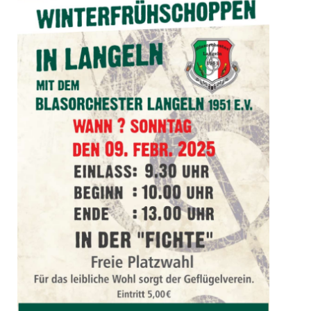
unverzichtbare
Cookies
Diese Cookies
sind
unverzichtbar,
damit wir Ihnen
grundlegende
und sichere
Funktionen
unserer Website
zur Verfügung
stellen können.
Sie werden nicht
eingesetzt, um
Informationen
über Sie für
andere Zwecke
wie Marketing
oder Analysen zu