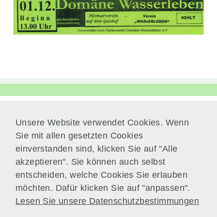
wie Marketing
oder Analysen
zu sammeln.
Performance
Cookies
Diese Cookies
werden verwendet,
um Informationen über
die Leistung unserer
Unsere Website verwendet Cookies. Wenn
Website, Ihren
Verwaltung
Sie mit allen gesetzten Cookies
Besuch sowie Ihre
Am Park 7
Nutzung unserer
einverstanden sind, klicken Sie auf "Alle
38871 Nordharz / OT Wasserleben
Website zu sammeln,
akzeptieren". Sie können auch selbst
z.B. die Anzahl der
entscheiden, welche Cookies Sie erlauben
Telefon:
039451.600 0
Besucher, die unsere
Website genutzt
möchten. Dafür klicken Sie auf "anpassen".
E-Mail:
Schreiben Sie uns!
haben und die Seiten,
Lesen Sie unsere Datenschutzbestimmungen
die bei unseren
Besuchern beliebt