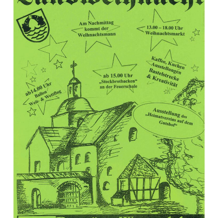
unverzichtbare
Cookies
Diese Cookies
sind
unverzichtbar,
damit wir Ihnen
grundlegende
und sichere
Funktionen
unserer Website
zur Verfügung
stellen können.
Sie werden
nicht eingesetzt,
um
Informationen
über Sie für
andere Zwecke