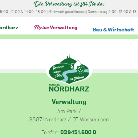
Die Verwaltung ist für Sie da:
9:00-12:00
& 14:00-18:00
|
Mittwoch
geschlossen
|
Donnerstag
9:00-12:00
& 13
ordharz
Meine
Verwaltung
Bau & Wirtschaft
deber
Verwaltung
Am Park 7
38871 Nordharz / OT Wasserleben
Telefon:
039451.600 0