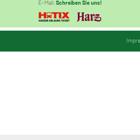
E-Mail:
Schreiben Sie uns!
unverzichtbare
Cookies
Diese Cookies
Impr
sind
unverzichtbar,
damit wir Ihnen
grundlegende
und sichere
Funktionen
unserer Website
zur Verfügung
stellen können.
Sie werden nicht
eingesetzt, um
Informationen
über Sie für
andere Zwecke
wie Marketing
oder Analysen zu