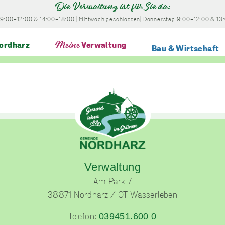
Die Verwaltung ist für Sie da:
9:00-12:00
& 14:00-18:00
|
Mittwoch
geschlossen
|
Donnerstag
9:00-12:00
& 13
ordharz
Meine
Verwaltung
Bau & Wirtschaft
Verwaltung
Am Park 7
38871 Nordharz / OT Wasserleben
039451.600 0
Telefon: