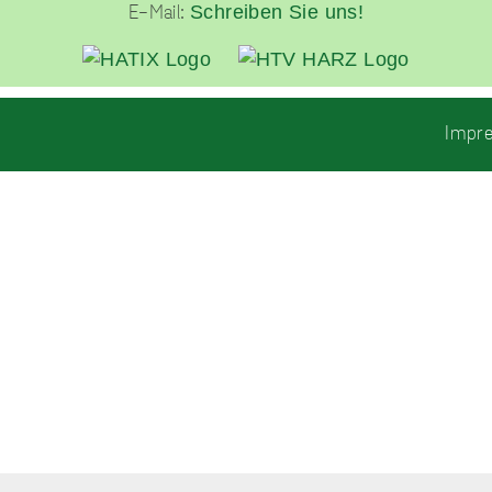
Schreiben Sie uns!
E-Mail:
unverzichtbare
Cookies
Impr
Diese Cookies sind
unverzichtbar,
damit wir Ihnen
grundlegende und
sichere
Funktionen
unserer Website
zur Verfügung
stellen können. Sie
werden nicht
eingesetzt, um
Informationen
über Sie für andere
Zwecke wie
Marketing oder