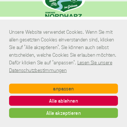
unverzichtbare
Verwaltung
Cookies
Unsere Website verwendet Cookies. Wenn Sie mit
Am Park 7
Diese Cookies
allen gesetzten Cookies einverstanden sind, klicken
sind
38871 Nordharz / OT Wasserleben
unverzichtbar,
Sie auf "Alle akzeptieren". Sie können auch selbst
damit wir Ihnen
Telefon:
039451.600 0
entscheiden, welche Cookies Sie erlauben möchten.
grundlegende
E-Mail:
Schreiben Sie uns!
Dafür klicken Sie auf "anpassen".
Lesen Sie unsere
und sichere
Funktionen
Datenschutzbestimmungen
unserer Website
zur Verfügung
stellen können.
anpassen
Sie werden nicht
eingesetzt, um
Copyright © Gemeinde Nordharz - 01|2021 - All rights reserved.
Alle ablehnen
Informationen
Impressum
Datenschutz
Disclaimer
Kontakt
über Sie für
Inhalt
andere Zwecke
Alle akzeptieren
wie Marketing
oder Analysen zu