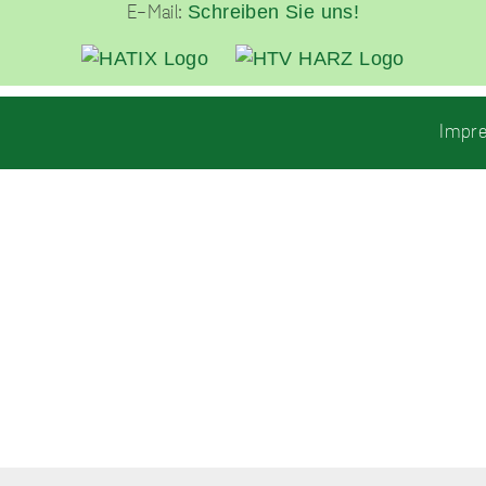
Schreiben Sie uns!
E-Mail:
unverzichtbare
Cookies
Impr
Diese Cookies
sind
unverzichtbar,
damit wir Ihnen
grundlegende
und sichere
Funktionen
unserer Website
zur Verfügung
stellen können.
Sie werden nicht
eingesetzt, um
Informationen
über Sie für
andere Zwecke
wie Marketing
oder Analysen zu