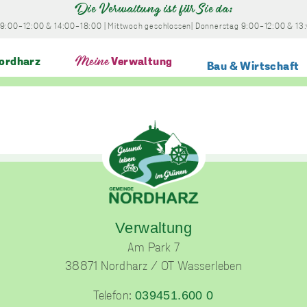
Die Verwaltung ist für Sie da:
9:00-12:00
& 14:00-18:00
|
Mittwoch
geschlossen
|
Donnerstag
9:00-12:00
& 13
ordharz
Meine
Verwaltung
Bau & Wirtschaft
des Danstedter Angelverein e.V.
Verwaltung
Am Park 7
38871 Nordharz / OT Wasserleben
039451.600 0
Telefon: