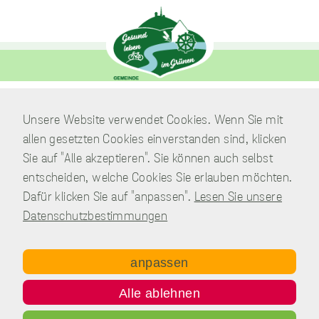
Analysen zu
sammeln.
Performance
Cookies
Diese Cookies werden
verwendet, um
Verwaltung
Unsere Website verwendet Cookies. Wenn Sie mit
Informationen über
Am Park 7
allen gesetzten Cookies einverstanden sind, klicken
die Leistung unserer
38871 Nordharz / OT Wasserleben
Website, Ihren Besuch
Sie auf "Alle akzeptieren". Sie können auch selbst
sowie Ihre Nutzung
entscheiden, welche Cookies Sie erlauben möchten.
Telefon:
039451.600 0
unserer Website zu
Dafür klicken Sie auf "anpassen".
Lesen Sie unsere
sammeln, z.B. die
E-Mail:
Schreiben Sie uns!
Anzahl der Besucher,
Datenschutzbestimmungen
die unsere Website
genutzt haben und die
Seiten, die bei unseren
anpassen
Besuchern beliebt
Copyright © Gemeinde Nordharz - 01|2021 - All rights reserved.
sind. Diese Cookies
Alle ablehnen
sammeln keine
Impressum
Datenschutz
Disclaimer
Kontakt