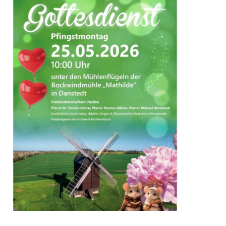
unverzichtbare
Cookies
Diese Cookies sind
unverzichtbar,
damit wir Ihnen
grundlegende und
sichere
Funktionen
unserer Website
zur Verfügung
stellen können. Sie
werden nicht
eingesetzt, um
Informationen
über Sie für andere
Zwecke wie
Marketing oder