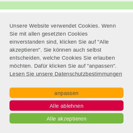
Unsere Website verwendet Cookies. Wenn
unverzichtbare
Verwaltung
Cookies
Sie mit allen gesetzten Cookies
Am Park 7
Diese Cookies
einverstanden sind, klicken Sie auf "Alle
38871 Nordharz / OT Wasserleben
sind
akzeptieren". Sie können auch selbst
unverzichtbar,
Telefon:
039451.600 0
entscheiden, welche Cookies Sie erlauben
damit wir Ihnen
grundlegende
E-Mail:
Schreiben Sie uns!
möchten. Dafür klicken Sie auf "anpassen".
und sichere
Lesen Sie unsere Datenschutzbestimmungen
Funktionen
unserer Website
zur Verfügung
anpassen
stellen können.
Copyright © Gemeinde Nordharz - 01|2021 - All rights
Sie werden
reserved.
Alle ablehnen
nicht eingesetzt,
Impressum
Datenschutz
Disclaimer
um
Alle akzeptieren
Kontakt
Inhalt
Informationen
über Sie für
andere Zwecke