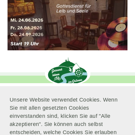
unverzichtbare
Cookies
Diese Cookies
sind
unverzichtbar,
damit wir Ihnen
grundlegende
und sichere
Funktionen
unserer Website
zur Verfügung
stellen können.
Unsere Website verwendet Cookies. Wenn
Sie werden
Verwaltung
Sie mit allen gesetzten Cookies
nicht eingesetzt,
Am Park 7
einverstanden sind, klicken Sie auf "Alle
um
38871 Nordharz / OT Wasserleben
Informationen
akzeptieren". Sie können auch selbst
über Sie für
entscheiden, welche Cookies Sie erlauben
Telefon:
039451.600 0
andere Zwecke