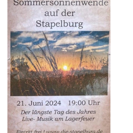
unverzichtbare
Cookies
Diese Cookies
sind
unverzichtbar,
damit wir Ihnen
grundlegende
und sichere
Funktionen
unserer Website
zur Verfügung
stellen können.
Sie werden nicht
eingesetzt, um
Informationen
über Sie für
andere Zwecke
wie Marketing
oder Analysen zu