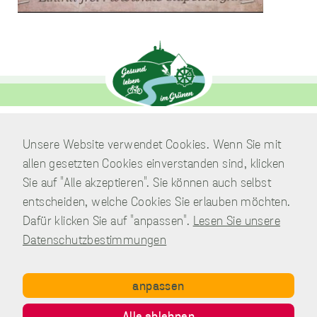
sammeln.
Performance
Cookies
Diese Cookies werden
verwendet, um
Informationen über
die Leistung unserer
Website, Ihren Besuch
Unsere Website verwendet Cookies. Wenn Sie mit
sowie Ihre Nutzung
Verwaltung
unserer Website zu
allen gesetzten Cookies einverstanden sind, klicken
Am Park 7
sammeln, z.B. die
Sie auf "Alle akzeptieren". Sie können auch selbst
Anzahl der Besucher,
38871 Nordharz / OT Wasserleben
die unsere Website
entscheiden, welche Cookies Sie erlauben möchten.
genutzt haben und die
Telefon:
039451.600 0
Dafür klicken Sie auf "anpassen".
Lesen Sie unsere
Seiten, die bei unseren
E-Mail:
Schreiben Sie uns!
Besuchern beliebt
Datenschutzbestimmungen
sind. Diese Cookies
sammeln keine
Informationen, die
anpassen
einen Besucher direkt
identifizieren, obwohl
Copyright © Gemeinde Nordharz - 01|2021 - All rights reserved.