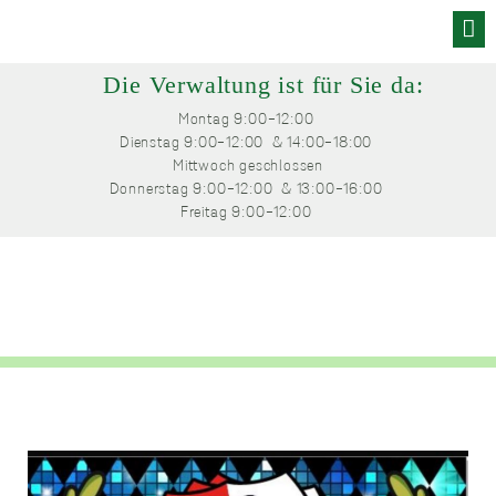
Skip
to
Die Verwaltung ist für Sie da:
content
Montag
 9:00-12:00 
Dienstag
 9:00-12:00 
 & 14:00-18:00 
Mittwoch
 geschlossen
Donnerstag
 9:00-12:00 
 & 13:00-16:00 
Freitag
 9:00-12:00 