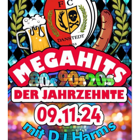
unverzichtbare
Cookies
Diese Cookies sind
unverzichtbar,
damit wir Ihnen
grundlegende und
sichere
Funktionen
unserer Website
zur Verfügung
stellen können. Sie
werden nicht
eingesetzt, um
Informationen
über Sie für andere
Zwecke wie
Marketing oder