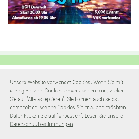
Analysen zu
sammeln.
Performance
Cookies
Diese Cookies werden
verwendet, um
Informationen über
die Leistung unserer
Website, Ihren Besuch
sowie Ihre Nutzung
unserer Website zu
Unsere Website verwendet Cookies. Wenn Sie mit
Verwaltung
sammeln, z.B. die
allen gesetzten Cookies einverstanden sind, klicken
Am Park 7
Anzahl der Besucher,
Sie auf "Alle akzeptieren". Sie können auch selbst
38871 Nordharz / OT Wasserleben
die unsere Website
genutzt haben und die
entscheiden, welche Cookies Sie erlauben möchten.
039451.600 0
Seiten, die bei unseren
Telefon:
Dafür klicken Sie auf "anpassen".
Lesen Sie unsere
Besuchern beliebt
Schreiben Sie uns!
E-Mail:
Datenschutzbestimmungen
sind. Diese Cookies
sammeln keine