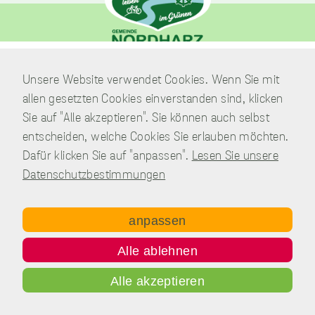
unverzichtbare
Verwaltung
Cookies
Unsere Website verwendet Cookies. Wenn Sie mit
Am Park 7
Diese Cookies sind
allen gesetzten Cookies einverstanden sind, klicken
38871 Nordharz / OT Wasserleben
unverzichtbar,
Sie auf "Alle akzeptieren". Sie können auch selbst
damit wir Ihnen
Telefon:
039451.600 0
entscheiden, welche Cookies Sie erlauben möchten.
grundlegende und
sichere
E-Mail:
Schreiben Sie uns!
Dafür klicken Sie auf "anpassen".
Lesen Sie unsere
Funktionen
Datenschutzbestimmungen
unserer Website
zur Verfügung
stellen können. Sie
anpassen
werden nicht
Copyright © Gemeinde Nordharz - 01|2021 - All rights reserved.
eingesetzt, um
Alle ablehnen
Informationen
Impressum
Datenschutz
Disclaimer
Kontakt
über Sie für andere
Inhalt
Alle akzeptieren
Zwecke wie
Marketing oder