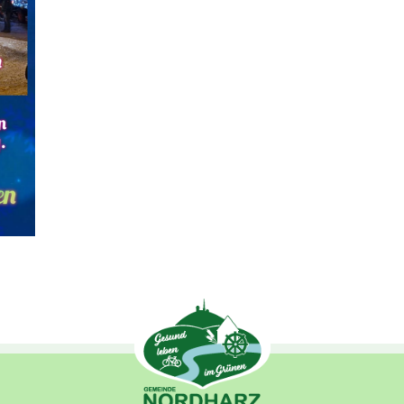
unverzichtbare
Cookies
Diese Cookies sind
unverzichtbar,
damit wir Ihnen
grundlegende und
sichere
Funktionen
unserer Website
zur Verfügung
stellen können. Sie
werden nicht
eingesetzt, um
Informationen
über Sie für andere
Zwecke wie
Marketing oder