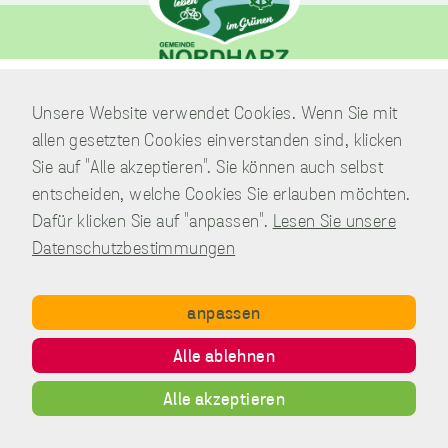
unverzichtbare
Verwaltung
Cookies
Unsere Website verwendet Cookies. Wenn Sie mit
Am Park 7
Diese Cookies
allen gesetzten Cookies einverstanden sind, klicken
sind
38871 Nordharz / OT Wasserleben
unverzichtbar,
Sie auf "Alle akzeptieren". Sie können auch selbst
damit wir Ihnen
Telefon:
039451.600 0
entscheiden, welche Cookies Sie erlauben möchten.
grundlegende
E-Mail:
Schreiben Sie uns!
Dafür klicken Sie auf "anpassen".
Lesen Sie unsere
und sichere
Funktionen
Datenschutzbestimmungen
unserer Website
zur Verfügung
stellen können.
anpassen
Sie werden nicht
eingesetzt, um
Copyright © Gemeinde Nordharz - 01|2021 - All rights reserved.
Alle ablehnen
Informationen
Impressum
Datenschutz
Disclaimer
Kontakt
über Sie für
Inhalt
andere Zwecke
Alle akzeptieren
wie Marketing
oder Analysen zu