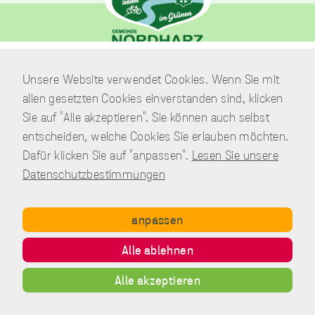
unverzichtbare
Verwaltung
Cookies
Unsere Website verwendet Cookies. Wenn Sie mit
Am Park 7
Diese Cookies
allen gesetzten Cookies einverstanden sind, klicken
sind
38871 Nordharz / OT Wasserleben
unverzichtbar,
Sie auf "Alle akzeptieren". Sie können auch selbst
damit wir Ihnen
Telefon:
039451.600 0
entscheiden, welche Cookies Sie erlauben möchten.
grundlegende
E-Mail:
Schreiben Sie uns!
Dafür klicken Sie auf "anpassen".
Lesen Sie unsere
und sichere
Funktionen
Datenschutzbestimmungen
unserer Website
zur Verfügung
stellen können.
anpassen
Sie werden nicht
eingesetzt, um
Copyright © Gemeinde Nordharz - 01|2021 - All rights reserved.
Alle ablehnen
Informationen
Impressum
Datenschutz
Disclaimer
Kontakt
über Sie für
Inhalt
andere Zwecke
Alle akzeptieren
wie Marketing
oder Analysen zu