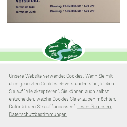
sammeln.
Performance
Cookies
Diese Cookies werden
verwendet, um
Informationen über
die Leistung unserer
Website, Ihren Besuch
sowie Ihre Nutzung
unserer Website zu
sammeln, z.B. die
Anzahl der Besucher,
Unsere Website verwendet Cookies. Wenn Sie mit
Verwaltung
die unsere Website
allen gesetzten Cookies einverstanden sind, klicken
genutzt haben und die
Am Park 7
Seiten, die bei unseren
Sie auf "Alle akzeptieren". Sie können auch selbst
38871 Nordharz / OT Wasserleben
Besuchern beliebt
entscheiden, welche Cookies Sie erlauben möchten.
sind. Diese Cookies
Telefon:
039451.600 0
sammeln keine
Dafür klicken Sie auf "anpassen".
Lesen Sie unsere
Informationen, die
E-Mail:
Schreiben Sie uns!
Datenschutzbestimmungen
einen Besucher direkt
identifizieren, obwohl