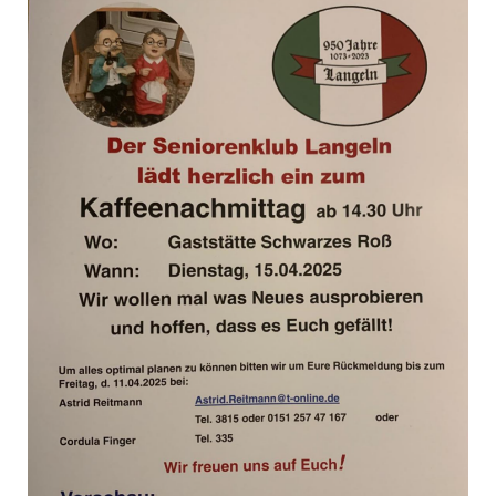
unverzichtbare
Cookies
Diese Cookies
sind
unverzichtbar,
damit wir Ihnen
grundlegende
und sichere
Funktionen
unserer Website
zur Verfügung
stellen können.
Sie werden nicht
eingesetzt, um
Informationen
über Sie für
andere Zwecke
wie Marketing
oder Analysen zu