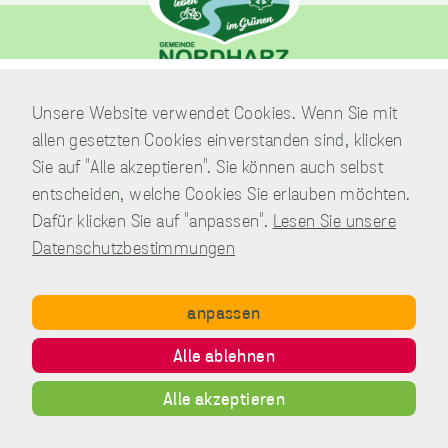
unverzichtbare
Verwaltung
Cookies
Unsere Website verwendet Cookies. Wenn Sie mit
Am Park 7
Diese Cookies
allen gesetzten Cookies einverstanden sind, klicken
sind
38871 Nordharz / OT Wasserleben
unverzichtbar,
Sie auf "Alle akzeptieren". Sie können auch selbst
damit wir Ihnen
Telefon:
039451.600 0
entscheiden, welche Cookies Sie erlauben möchten.
grundlegende
E-Mail:
Schreiben Sie uns!
Dafür klicken Sie auf "anpassen".
Lesen Sie unsere
und sichere
Funktionen
Datenschutzbestimmungen
unserer Website
zur Verfügung
stellen können.
anpassen
Sie werden nicht
eingesetzt, um
Copyright © Gemeinde Nordharz - 01|2021 - All rights reserved.
Alle ablehnen
Informationen
Impressum
Datenschutz
Disclaimer
Kontakt
über Sie für
Inhalt
andere Zwecke
Alle akzeptieren
wie Marketing
oder Analysen zu