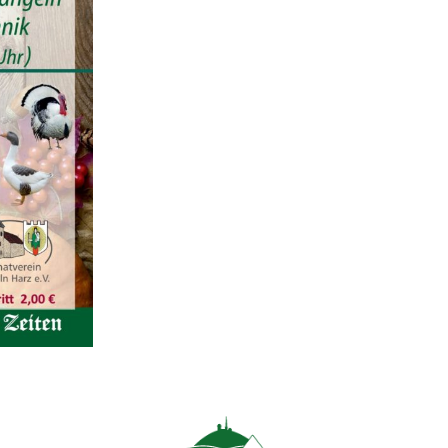
unverzichtbare
Cookies
Diese Cookies
sind
unverzichtbar,
damit wir Ihnen
grundlegende
und sichere
Funktionen
unserer Website
zur Verfügung
stellen können.
Sie werden nicht
eingesetzt, um
Informationen
über Sie für
andere Zwecke
wie Marketing
oder Analysen zu