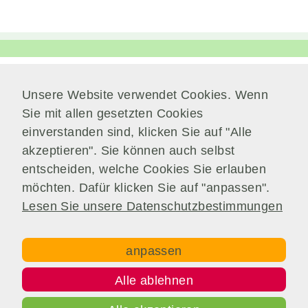
unverzichtbare
Cookies
Diese Cookies
Unsere Website verwendet Cookies. Wenn
Verwaltung
sind
Sie mit allen gesetzten Cookies
unverzichtbar,
Am Park 7
einverstanden sind, klicken Sie auf "Alle
damit wir Ihnen
38871 Nordharz / OT Wasserleben
grundlegende
akzeptieren". Sie können auch selbst
und sichere
entscheiden, welche Cookies Sie erlauben
Telefon:
039451.600 0
Funktionen
möchten. Dafür klicken Sie auf "anpassen".
E-Mail:
Schreiben Sie uns!
unserer Website
Lesen Sie unsere Datenschutzbestimmungen
zur Verfügung
stellen können.
Sie werden
nicht eingesetzt,
anpassen
Copyright © Gemeinde Nordharz - 01|2021 - All rights
um
reserved.
Informationen
Alle ablehnen
über Sie für
Impressum
Datenschutz
Disclaimer
andere Zwecke