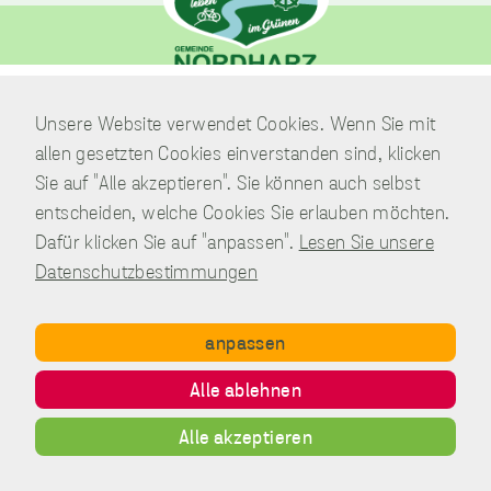
unverzichtbare
Verwaltung
Cookies
Unsere Website verwendet Cookies. Wenn Sie mit
Am Park 7
Diese Cookies
allen gesetzten Cookies einverstanden sind, klicken
sind
38871 Nordharz / OT Wasserleben
unverzichtbar,
Sie auf "Alle akzeptieren". Sie können auch selbst
damit wir Ihnen
Telefon:
039451.600 0
entscheiden, welche Cookies Sie erlauben möchten.
grundlegende
E-Mail:
Schreiben Sie uns!
Dafür klicken Sie auf "anpassen".
Lesen Sie unsere
und sichere
Funktionen
Datenschutzbestimmungen
unserer Website
zur Verfügung
stellen können.
anpassen
Sie werden nicht
eingesetzt, um
Copyright © Gemeinde Nordharz - 01|2021 - All rights reserved.
Alle ablehnen
Informationen
Impressum
Datenschutz
Disclaimer
Kontakt
über Sie für
Inhalt
andere Zwecke
Alle akzeptieren
wie Marketing
oder Analysen zu