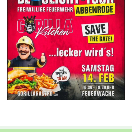
unverzichtbare
Cookies
Diese Cookies
sind
unverzichtbar,
damit wir Ihnen
grundlegende
und sichere
Funktionen
unserer Website
zur Verfügung
stellen können.
Sie werden
nicht eingesetzt,
um
Informationen
über Sie für
andere Zwecke