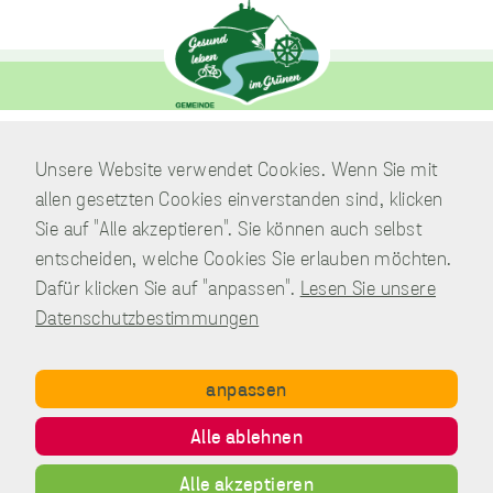
unverzichtbare
Cookies
Diese Cookies
sind
Verwaltung
Unsere Website verwendet Cookies. Wenn Sie mit
unverzichtbar,
Am Park 7
allen gesetzten Cookies einverstanden sind, klicken
damit wir Ihnen
38871 Nordharz / OT Wasserleben
grundlegende
Sie auf "Alle akzeptieren". Sie können auch selbst
und sichere
entscheiden, welche Cookies Sie erlauben möchten.
Funktionen
Telefon:
039451.600 0
unserer Website
Dafür klicken Sie auf "anpassen".
Lesen Sie unsere
E-Mail:
Schreiben Sie uns!
zur Verfügung
Datenschutzbestimmungen
stellen können.
Sie werden nicht
eingesetzt, um
anpassen
Informationen
über Sie für
Copyright © Gemeinde Nordharz - 01|2021 - All rights reserved.
andere Zwecke
Alle ablehnen
wie Marketing
Impressum
Datenschutz
Disclaimer
Kontakt
oder Analysen zu
Alle akzeptieren
Inhalt