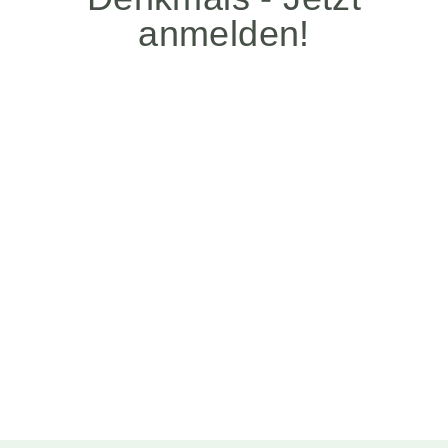
unverzichtbare
Cookies
Diese Cookies
sind
unverzichtbar,
damit wir Ihnen
grundlegende
und sichere
Funktionen
unserer Website
zur Verfügung
stellen können.
Sie werden
nicht eingesetzt,
um
Informationen
über Sie für
andere Zwecke