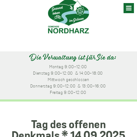
Skip
to
content
Die Verwaltung ist für Sie da:
Montag
 9:00-12:00 
Dienstag
 9:00-12:00 
 & 14:00-18:00 
Mittwoch
 geschlossen
Donnerstag
 9:00-12:00 
 & 13:00-16:00 
Freitag
 9:00-12:00 