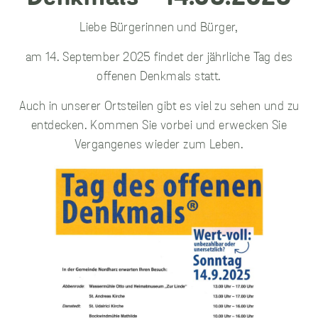
Liebe Bürgerinnen und Bürger,
am 14. September 2025 findet der jährliche Tag des
unverzichtbare
offenen Denkmals statt.
Cookies
Diese Cookies
sind
Auch in unserer Ortsteilen gibt es viel zu sehen und zu
unverzichtbar,
entdecken. Kommen Sie vorbei und erwecken Sie
damit wir Ihnen
Vergangenes wieder zum Leben.
grundlegende
und sichere
Funktionen
unserer Website
zur Verfügung
stellen können.
Sie werden nicht
eingesetzt, um
Informationen
über Sie für
andere Zwecke
wie Marketing
oder Analysen zu