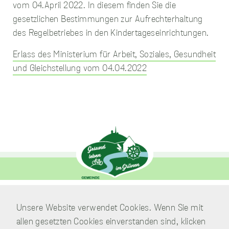
vom 04.April 2022. In diesem finden Sie die
gesetzlichen Bestimmungen zur Aufrechterhaltung
des Regelbetriebes in den Kindertageseinrichtungen.
unverzichtbare
Erlass des Ministerium für Arbeit, Soziales, Gesundheit
Cookies
Diese Cookies
und Gleichstellung vom 04.04.2022
sind
unverzichtbar,
damit wir Ihnen
grundlegende
und sichere
Funktionen
unserer Website
zur Verfügung
stellen können.
Sie werden nicht
eingesetzt, um
Informationen
über Sie für
andere Zwecke
Verwaltung
Unsere Website verwendet Cookies. Wenn Sie mit
wie Marketing
Am Park 7
oder Analysen zu
allen gesetzten Cookies einverstanden sind, klicken