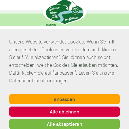
sammeln.
Performance
Cookies
Diese Cookies werden
verwendet, um
Verwaltung
Unsere Website verwendet Cookies. Wenn Sie mit
Informationen über
Am Park 7
die Leistung unserer
allen gesetzten Cookies einverstanden sind, klicken
Website, Ihren Besuch
38871 Nordharz / OT Wasserleben
Sie auf "Alle akzeptieren". Sie können auch selbst
sowie Ihre Nutzung
unserer Website zu
entscheiden, welche Cookies Sie erlauben möchten.
Telefon:
039451.600 0
sammeln, z.B. die
Dafür klicken Sie auf "anpassen".
Lesen Sie unsere
Anzahl der Besucher,
E-Mail:
Schreiben Sie uns!
Datenschutzbestimmungen
die unsere Website
genutzt haben und die
Seiten, die bei unseren
Besuchern beliebt
anpassen
sind. Diese Cookies
sammeln keine
Copyright © Gemeinde Nordharz - 01|2021 - All rights reserved.
Alle ablehnen
Informationen, die
Impressum
Datenschutz
Disclaimer
Kontakt
einen Besucher direkt
Alle akzeptieren
identifizieren, obwohl
Inhalt