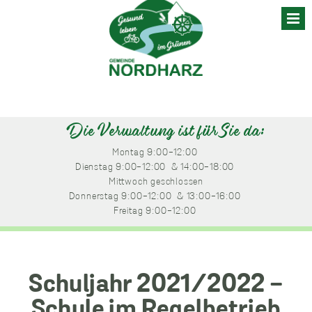
Skip
to
content
Die Verwaltung ist für Sie da:
Montag
 9:00-12:00 
Dienstag
 9:00-12:00 
 & 14:00-18:00 
Mittwoch
 geschlossen
Donnerstag
 9:00-12:00 
 & 13:00-16:00 
Freitag
 9:00-12:00 