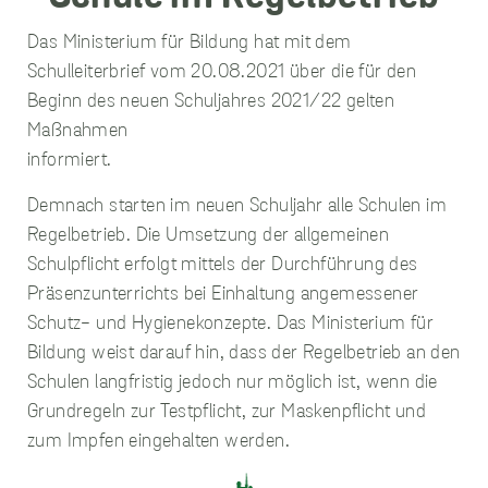
Das Ministerium für Bildung hat mit dem
Schulleiterbrief vom 20.08.2021 über die für den
unverzichtbare
Beginn des neuen Schuljahres 2021/22 gelten
Cookies
Maßnahmen
Diese Cookies
informiert.
sind
unverzichtbar,
damit wir Ihnen
Demnach starten im neuen Schuljahr alle Schulen im
grundlegende
Regelbetrieb. Die Umsetzung der allgemeinen
und sichere
Schulpflicht erfolgt mittels der Durchführung des
Funktionen
unserer Website
Präsenzunterrichts bei Einhaltung angemessener
zur Verfügung
Schutz- und Hygienekonzepte. Das Ministerium für
stellen können.
Sie werden nicht
Bildung weist darauf hin, dass der Regelbetrieb an den
eingesetzt, um
Schulen langfristig jedoch nur möglich ist, wenn die
Informationen
über Sie für
Grundregeln zur Testpflicht, zur Maskenpflicht und
andere Zwecke
zum Impfen eingehalten werden.
wie Marketing
oder Analysen zu