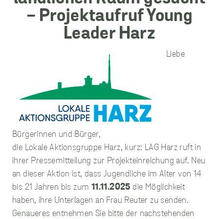
unverzichtbare
Cookies
Liebe
Diese Cookies
sind
unverzichtbar,
damit wir Ihnen
grundlegende
und sichere
Funktionen
unserer Website
Bürgerinnen und Bürger,
zur Verfügung
stellen können.
die Lokale Aktionsgruppe Harz, kurz: LAG Harz ruft in
Sie werden nicht
ihrer Pressemitteilung zur Projekteinreichung auf. Neu
eingesetzt, um
an dieser Aktion ist, dass Jugendliche im Alter von 14
Informationen
über Sie für
bis 21 Jahren bis zum
11.11.2025
die Möglichkeit
andere Zwecke
haben, ihre Unterlagen an Frau Reuter zu senden.
wie Marketing
oder Analysen zu
Genaueres entnehmen Sie bitte der nachstehenden