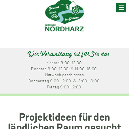
Skip
to
content
Die Verwaltung ist für Sie da:
Montag
 9:00-12:00 
Dienstag
 9:00-12:00 
 & 14:00-18:00 
Mittwoch
 geschlossen
Donnerstag
 9:00-12:00 
 & 13:00-16:00 
Freitag
 9:00-12:00 