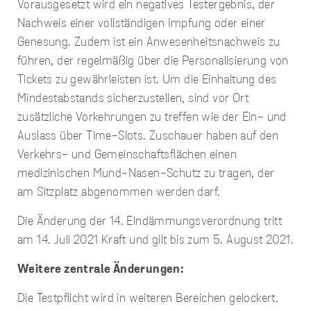
sie die IP-Adresse des
Vorausgesetzt wird ein negatives Testergebnis, der
Geräts erfassen
Nachweis einer vollständigen Impfung oder einer
können, das für den
Genesung. Zudem ist ein Anwesenheitsnachweis zu
Zugriff auf die
Website verwendet
führen, der regelmäßig über die Personalisierung von
wird. Diese
Tickets zu gewährleisten ist. Um die Einhaltung des
Informationen werden
zum Zwecke der
Mindestabstands sicherzustellen, sind vor Ort
Verbesserung unserer
zusätzliche Vorkehrungen zu treffen wie der Ein- und
Website und der
allgemeinen
Auslass über Time-Slots. Zuschauer haben auf den
Benutzerfreundlichkeit
Verkehrs- und Gemeinschaftsflächen einen
verwendet. Ohne die
medizinischen Mund-Nasen-Schutz zu tragen, der
Performance-Cookies
können wir unsere
am Sitzplatz abgenommen werden darf.
Website und ihre
Funktionalitäten nicht
Die Änderung der 14. Eindämmungsverordnung tritt
verbessern, um Ihnen
am 14. Juli 2021 Kraft und gilt bis zum 5. August 2021.
so das beste Surf-
Erlebnis zu bieten.
Wenn Sie diese
Weitere zentrale Änderungen:
Cookies nicht
zulassen, wird Ihr
Die Testpflicht wird in weiteren Bereichen gelockert.
Besuch auf unserer