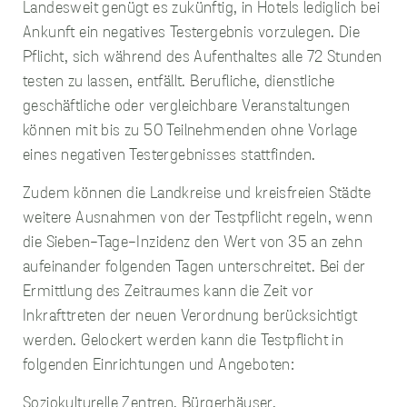
Landesweit genügt es zukünftig, in Hotels lediglich bei
Website nicht gezählt,
was einen negativen
Ankunft ein negatives Testergebnis vorzulegen. Die
Einfluss auf unsere
Pflicht, sich während des Aufenthaltes alle 72 Stunden
Website Optimierung
haben kann.
testen zu lassen, entfällt. Berufliche, dienstliche
geschäftliche oder vergleichbare Veranstaltungen
können mit bis zu 50 Teilnehmenden ohne Vorlage
Funktionelle
eines negativen Testergebnisses stattfinden.
Cookies
Diese Cookies
Zudem können die Landkreise und kreisfreien Städte
ermöglichen es
unserer Website,
weitere Ausnahmen von der Testpflicht regeln, wenn
Ihre Präferenzen wie
die Sieben-Tage-Inzidenz den Wert von 35 an zehn
Ihren
Benutzernamen,
aufeinander folgenden Tagen unterschreitet. Bei der
Spracheinstellungen
Ermittlung des Zeitraumes kann die Zeit vor
und/oder die
Region, in der Sie
Inkrafttreten der neuen Verordnung berücksichtigt
sich befinden, zu
werden. Gelockert werden kann die Testpflicht in
speichern. Diese
folgenden Einrichtungen und Angeboten:
Cookies dienen
dazu, erweiterte,
personalisierte
Soziokulturelle Zentren, Bürgerhäuser,