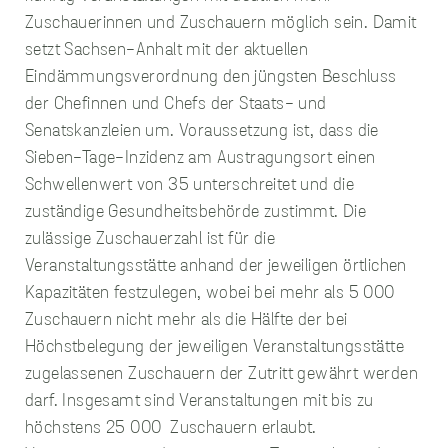
sammeln.
Zuschauerinnen und Zuschauern möglich sein. Damit
setzt Sachsen-Anhalt mit der aktuellen
Performance
Eindämmungsverordnung den jüngsten Beschluss
Cookies
der Chefinnen und Chefs der Staats- und
Diese Cookies werden
verwendet, um
Senatskanzleien um. Voraussetzung ist, dass die
Informationen über
Sieben-Tage-Inzidenz am Austragungsort einen
die Leistung unserer
Schwellenwert von 35 unterschreitet und die
Website, Ihren Besuch
sowie Ihre Nutzung
zuständige Gesundheitsbehörde zustimmt. Die
unserer Website zu
zulässige Zuschauerzahl ist für die
sammeln, z.B. die
Anzahl der Besucher,
Veranstaltungsstätte anhand der jeweiligen örtlichen
die unsere Website
Kapazitäten festzulegen, wobei bei mehr als 5 000
genutzt haben und die
Seiten, die bei unseren
Zuschauern nicht mehr als die Hälfte der bei
Besuchern beliebt
Höchstbelegung der jeweiligen Veranstaltungsstätte
sind. Diese Cookies
zugelassenen Zuschauern der Zutritt gewährt werden
sammeln keine
Informationen, die
darf. Insgesamt sind Veranstaltungen mit bis zu
einen Besucher direkt
höchstens 25 000 Zuschauern erlaubt.
identifizieren, obwohl