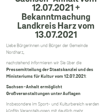
unverzichtbare
Cookies
Diese Cookies
sind
unverzichtbar,
Liebe Bürgerinnen und Bürger der Gemeinde
damit wir Ihnen
grundlegende
Nordharz,
und sichere
Funktionen
nachstehend informieren wir Sie über die
unserer Website
Pressemitteilung der Staatskanzlei und des
zur Verfügung
stellen können.
Ministeriums für Kultur vom 12.07.2021
:
Sie werden nicht
eingesetzt, um
Sachsen-Anhalt ermöglicht
Informationen
Großveranstaltungen unter Auflagen
über Sie für
andere Zwecke
wie Marketing
Insbesondere im Sport- und Kulturbereich werden
oder Analysen zu
künftig Veranstaltungen mit deutlich mehr