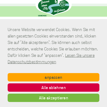
Verwaltung
Unsere Website verwendet Cookies. Wenn Sie mit
Am Park 7
allen gesetzten Cookies einverstanden sind, klicken
38871 Nordharz / OT Wasserleben
Sie auf "Alle akzeptieren". Sie können auch selbst
entscheiden, welche Cookies Sie erlauben möchten.
Telefon:
039451.600 0
Dafür klicken Sie auf "anpassen".
Lesen Sie unsere
E-Mail:
Schreiben Sie uns!
Datenschutzbestimmungen
anpassen
Copyright © Gemeinde Nordharz - 01|2021 - All rights reserved.
Alle ablehnen
Impressum
Datenschutz
Disclaimer
Kontakt
Alle akzeptieren
Inhalt