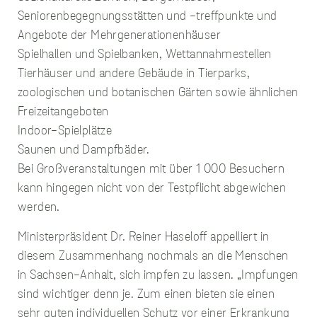
Funktionen
Seniorenbegegnungsstätten und -treffpunkte und
bereitzustellen.
Angebote der Mehrgenerationenhäuser
Diese Cookies
verfolgen nicht Ihre
Spielhallen und Spielbanken, Wettannahmestellen
Browsing-
Tierhäuser und andere Gebäude in Tierparks,
Aktivitäten auf
anderen Websites.
zoologischen und botanischen Gärten sowie ähnlichen
Wenn Sie diese
Freizeitangeboten
Cookies ablehnen,
sind vermutlich
Indoor-Spielplätze
einige Funktionen
Saunen und Dampfbäder.
nicht mehr
Bei Großveranstaltungen mit über 1 000 Besuchern
verfügbar.
kann hingegen nicht von der Testpflicht abgewichen
werden.
Ministerpräsident Dr. Reiner Haseloff appelliert in
diesem Zusammenhang nochmals an die Menschen
in Sachsen-Anhalt, sich impfen zu lassen. „Impfungen
sind wichtiger denn je. Zum einen bieten sie einen
sehr guten individuellen Schutz vor einer Erkrankung