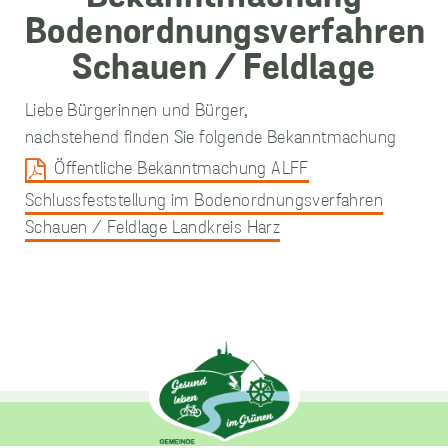
unverzichtbare
Cookies
Liebe Bürgerinnen und Bürger,
Diese Cookies
nachstehend finden Sie folgende Bekanntmachung
sind
unverzichtbar,
Öffentliche Bekanntmachung ALFF
damit wir Ihnen
Schlussfeststellung im Bodenordnungsverfahren
grundlegende
und sichere
Schauen / Feldlage Landkreis Harz
Funktionen
unserer Website
zur Verfügung
stellen können.
Sie werden nicht
eingesetzt, um
Informationen
über Sie für
andere Zwecke
wie Marketing
oder Analysen zu