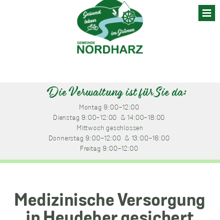
Skip
to
content
Die Verwaltung ist für Sie da:
Montag
 9:00-12:00 
Dienstag
 9:00-12:00 
 & 14:00-18:00 
Mittwoch
 geschlossen
Donnerstag
 9:00-12:00 
 & 13:00-16:00 
Freitag
 9:00-12:00 