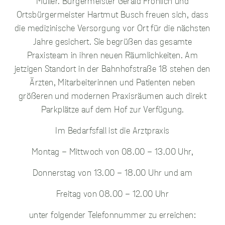
Müller. Bürgermeister Gerald Fröhlich und
sammeln.
Ortsbürgermeister Hartmut Busch freuen sich, dass
die medizinische Versorgung vor Ort für die nächsten
Performance
Jahre gesichert. Sie begrüßen das gesamte
Cookies
Diese Cookies werden
Praxisteam in ihren neuen Räumlichkeiten. Am
verwendet, um
jetzigen Standort in der Bahnhofstraße 18 stehen den
Informationen über
Ärzten, Mitarbeiterinnen und Patienten neben
die Leistung unserer
Website, Ihren Besuch
größeren und modernen Praxisräumen auch direkt
sowie Ihre Nutzung
Parkplätze auf dem Hof zur Verfügung.
unserer Website zu
sammeln, z.B. die
Im Bedarfsfall ist die Arztpraxis
Anzahl der Besucher,
die unsere Website
genutzt haben und die
Montag – Mittwoch von 08.00 – 13.00 Uhr,
Seiten, die bei unseren
Besuchern beliebt
Donnerstag von 13.00 – 18.00 Uhr und am
sind. Diese Cookies
sammeln keine
Freitag von 08.00 – 12.00 Uhr
Informationen, die
einen Besucher direkt
unter folgender Telefonnummer zu erreichen:
identifizieren, obwohl