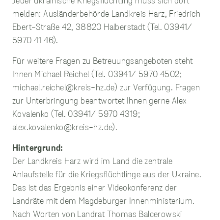
Jeder ukrainische Kriegsflüchtling muss sich dort
sammeln.
melden: Ausländerbehörde Landkreis Harz, Friedrich-
Ebert-Straße 42, 38820 Halberstadt (Tel. 03941/
Performance
5970 41 46).
Cookies
Diese Cookies werden
Für weitere Fragen zu Betreuungsangeboten steht
verwendet, um
Informationen über
Ihnen Michael Reichel (Tel. 03941/ 5970 4502;
die Leistung unserer
michael.reichel@kreis-hz.de
) zur Verfügung. Fragen
Website, Ihren Besuch
sowie Ihre Nutzung
zur Unterbringung beantwortet Ihnen gerne Alex
unserer Website zu
Kovalenko (Tel. 03941/ 5970 4319;
sammeln, z.B. die
alex.kovalenko@kreis-hz.de
).
Anzahl der Besucher,
die unsere Website
genutzt haben und die
Hintergrund:
Seiten, die bei unseren
Der Landkreis Harz wird im Land die zentrale
Besuchern beliebt
Anlaufstelle für die Kriegsflüchtlinge aus der Ukraine.
sind. Diese Cookies
sammeln keine
Das ist das Ergebnis einer Videokonferenz der
Informationen, die
Landräte mit dem Magdeburger Innenministerium.
einen Besucher direkt
identifizieren, obwohl
Nach Worten von Landrat Thomas Balcerowski