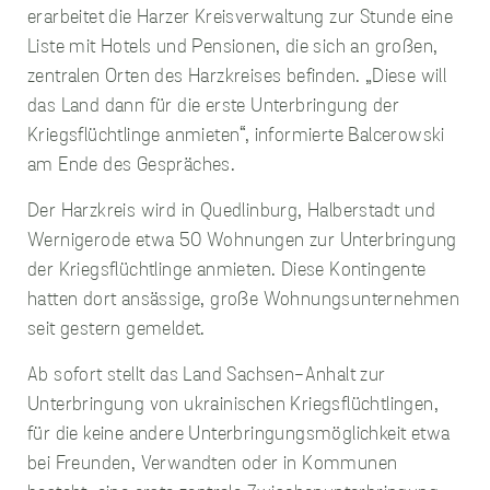
sie die IP-Adresse des
erarbeitet die Harzer Kreisverwaltung zur Stunde eine
Geräts erfassen
können, das für den
Liste mit Hotels und Pensionen, die sich an großen,
Zugriff auf die
zentralen Orten des Harzkreises befinden. „Diese will
Website verwendet
das Land dann für die erste Unterbringung der
wird. Diese
Informationen werden
Kriegsflüchtlinge anmieten“, informierte Balcerowski
zum Zwecke der
am Ende des Gespräches.
Verbesserung unserer
Website und der
Der Harzkreis wird in Quedlinburg, Halberstadt und
allgemeinen
Benutzerfreundlichkeit
Wernigerode etwa 50 Wohnungen zur Unterbringung
verwendet. Ohne die
der Kriegsflüchtlinge anmieten. Diese Kontingente
Performance-Cookies
können wir unsere
hatten dort ansässige, große Wohnungsunternehmen
Website und ihre
seit gestern gemeldet.
Funktionalitäten nicht
verbessern, um Ihnen
Ab sofort stellt das Land Sachsen-Anhalt zur
so das beste Surf-
Erlebnis zu bieten.
Unterbringung von ukrainischen Kriegsflüchtlingen,
Wenn Sie diese
für die keine andere Unterbringungsmöglichkeit etwa
Cookies nicht
zulassen, wird Ihr
bei Freunden, Verwandten oder in Kommunen
Besuch auf unserer