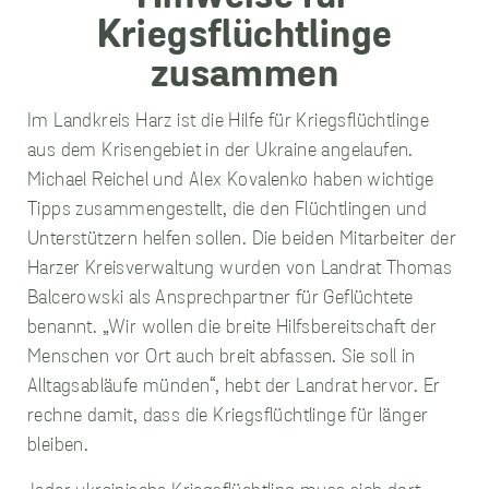
unverzichtbare
Cookies
Im Landkreis Harz ist die Hilfe für Kriegsflüchtlinge
Diese Cookies
aus dem Krisengebiet in der Ukraine angelaufen.
sind
Michael Reichel und Alex Kovalenko haben wichtige
unverzichtbar,
damit wir Ihnen
Tipps zusammengestellt, die den Flüchtlingen und
grundlegende
Unterstützern helfen sollen. Die beiden Mitarbeiter der
und sichere
Funktionen
Harzer Kreisverwaltung wurden von Landrat Thomas
unserer Website
Balcerowski als Ansprechpartner für Geflüchtete
zur Verfügung
benannt. „Wir wollen die breite Hilfsbereitschaft der
stellen können.
Sie werden nicht
Menschen vor Ort auch breit abfassen. Sie soll in
eingesetzt, um
Alltagsabläufe münden“, hebt der Landrat hervor. Er
Informationen
über Sie für
rechne damit, dass die Kriegsflüchtlinge für länger
andere Zwecke
bleiben.
wie Marketing
oder Analysen zu