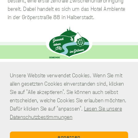
besteht, eine erste zentrale Zwischenunterbringung
Website nicht gezählt,
bereit. Dabei handelt es sich um das Hotel Ambiente
was einen negativen
Einfluss auf unsere
in der Gröperstraße 88 in Halberstadt.
Website Optimierung
haben kann.
Funktionelle
Cookies
Diese Cookies
ermöglichen es
unserer Website,
Verwaltung
Unsere Website verwendet Cookies. Wenn Sie mit
Ihre Präferenzen wie
Am Park 7
Ihren
allen gesetzten Cookies einverstanden sind, klicken
Benutzernamen,
38871 Nordharz / OT Wasserleben
Sie auf "Alle akzeptieren". Sie können auch selbst
Spracheinstellungen
entscheiden, welche Cookies Sie erlauben möchten.
und/oder die
Telefon:
039451.600 0
Region, in der Sie
Dafür klicken Sie auf "anpassen".
Lesen Sie unsere
E-Mail:
Schreiben Sie uns!
sich befinden, zu
Datenschutzbestimmungen
speichern. Diese
Cookies dienen
dazu, erweiterte,
personalisierte
anpassen