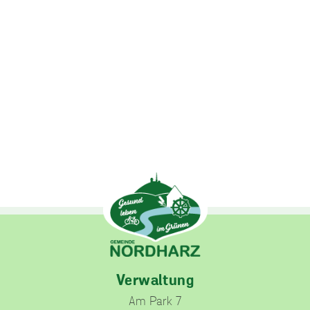
unverzichtbare
Cookies
Diese Cookies
sind
unverzichtbar,
damit wir Ihnen
grundlegende
und sichere
Funktionen
unserer Website
zur Verfügung
stellen können.
Sie werden nicht
eingesetzt, um
Informationen
über Sie für
andere Zwecke
Verwaltung
wie Marketing
oder Analysen zu
Am Park 7