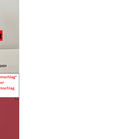
Erlebnis zu bieten.
Wenn Sie diese
Cookies nicht
zulassen, wird Ihr
Besuch auf unserer
Website nicht gezählt,
was einen negativen
Einfluss auf unsere
Website Optimierung
haben kann.
Funktionelle
Cookies
Diese Cookies
ermöglichen es
unserer Website,
Ihre Präferenzen wie
Ihren
Benutzernamen,
Spracheinstellungen