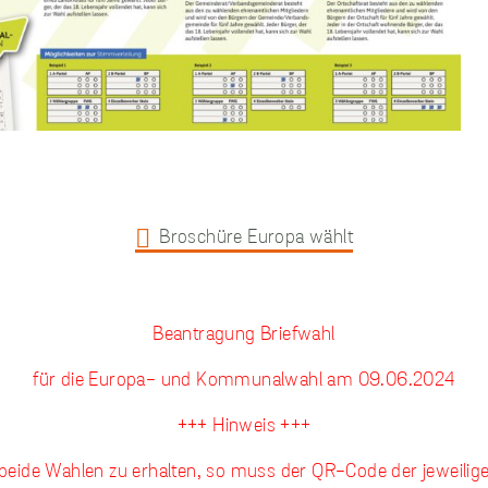
Analysen zu
sammeln.
Performance
Cookies
Diese Cookies werden
verwendet, um
Informationen über
die Leistung unserer
Broschüre Europa wählt
Website, Ihren Besuch
sowie Ihre Nutzung
unserer Website zu
sammeln, z.B. die
Anzahl der Besucher,
Beantragung Briefwahl
die unsere Website
genutzt haben und die
für die Europa- und Kommunalwahl am 09.06.2024
Seiten, die bei unseren
Besuchern beliebt
+++ Hinweis +++
sind. Diese Cookies
sammeln keine
 beide Wahlen zu erhalten, so muss der QR-Code der jeweili