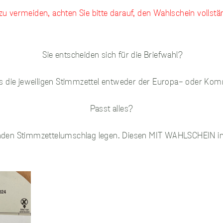
Informationen, die
einen Besucher direkt
 vermeiden, achten Sie bitte darauf, den Wahlschein vollstä
identifizieren, obwohl
sie die IP-Adresse des
Geräts erfassen
können, das für den
Sie entscheiden sich für die Briefwahl?
Zugriff auf die
Website verwendet
ass die jeweiligen Stimmzettel entweder der Europa- oder Ko
wird. Diese
Informationen werden
zum Zwecke der
Passt alles?
Verbesserung unserer
Website und der
nden Stimmzettelumschlag legen. Diesen MIT WAHLSCHEIN in 
allgemeinen
Benutzerfreundlichkeit
verwendet. Ohne die
Performance-Cookies
können wir unsere
Website und ihre
Funktionalitäten nicht
verbessern, um Ihnen
so das beste Surf-