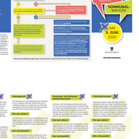
unverzichtbare
Cookies
Diese Cookies sind
unverzichtbar,
damit wir Ihnen
grundlegende und
sichere
Funktionen
unserer Website
zur Verfügung
stellen können. Sie
werden nicht
eingesetzt, um
Informationen
über Sie für andere
Zwecke wie
Marketing oder