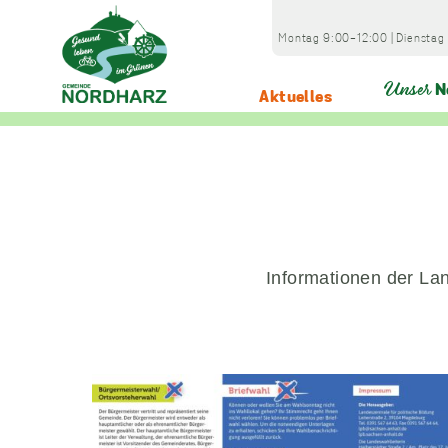
Skip
to
Montag
9:00-12:00
|
Dienstag
content
Unser
N
Aktuelles
Home
Aktuelles
Wahlen
Europawahl 2024 (3)
Informationen der La