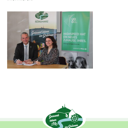
sammeln.
Performance
Cookies
Diese Cookies werden
verwendet, um
Informationen über
die Leistung unserer
Website, Ihren Besuch
sowie Ihre Nutzung
unserer Website zu
sammeln, z.B. die
Anzahl der Besucher,
die unsere Website
genutzt haben und die
Seiten, die bei unseren
Besuchern beliebt
sind. Diese Cookies
sammeln keine
Informationen, die
einen Besucher direkt
identifizieren, obwohl