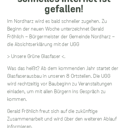
Im Nordharz wird es bald schneller zugehen. Zu
unverzichtbare
Beginn der neuen Woche unterzeichnet Gerald
Cookies
Fröhlich – Bürgermeister der Gemeinde Nordharz –
Diese Cookies
sind
die Absichtserklärung mit der UGG
unverzichtbar,
damit wir Ihnen
> Unsere Grüne Glasfaser <.
grundlegende
und sichere
Was das heißt? Ab dem kommenden Jahr startet der
Funktionen
unserer Website
Glasfaserausbau in unseren 8 Ortsteilen. Die UGG
zur Verfügung
wird rechtzeitig vor Baubeginn zu Veranstaltungen
stellen können.
Sie werden nicht
einladen, um mit allen Bürgern ins Gespräch zu
eingesetzt, um
kommen.
Informationen
über Sie für
Gerald Fröhlich freut sich auf die zukünftige
andere Zwecke
wie Marketing
Zusammenarbeit und wird über den weiteren Ablauf
oder Analysen zu
informieren.