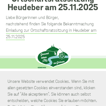
Liebe Bürgerinnen und Bürger,
unverzichtbare
nachstehend finden Sie folgende Bekanntmachung
Cookies
Einladung zur Ortschaftsratssitzung in Heudeber am
Diese Cookies
sind
25.11.2025
unverzichtbar,
damit wir Ihnen
grundlegende
und sichere
Funktionen
unserer Website
zur Verfügung
stellen können.
Sie werden nicht
eingesetzt, um
Verwaltung
Unsere Website verwendet Cookies. Wenn Sie mit
Informationen
Am Park 7
allen gesetzten Cookies einverstanden sind, klicken
über Sie für
38871 Nordharz / OT Wasserleben
andere Zwecke
Sie auf "Alle akzeptieren". Sie können auch selbst
wie Marketing
entscheiden, welche Cookies Sie erlauben möchten.
oder Analysen zu
Telefon:
039451.600 0