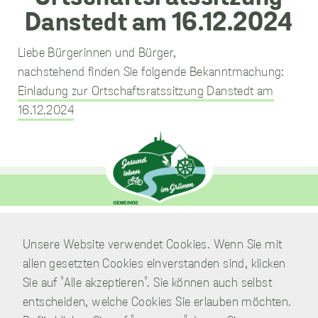
Liebe Bürgerinnen und Bürger,
unverzichtbare
nachstehend finden Sie folgende Bekanntmachung:
Cookies
Einladung zur Ortschaftsratssitzung Danstedt am
Diese Cookies
sind
16.12.2024
unverzichtbar,
damit wir Ihnen
grundlegende
und sichere
Funktionen
unserer Website
zur Verfügung
stellen können.
Sie werden nicht
eingesetzt, um
Verwaltung
Unsere Website verwendet Cookies. Wenn Sie mit
Informationen
Am Park 7
allen gesetzten Cookies einverstanden sind, klicken
über Sie für
38871 Nordharz / OT Wasserleben
andere Zwecke
Sie auf "Alle akzeptieren". Sie können auch selbst
wie Marketing
entscheiden, welche Cookies Sie erlauben möchten.
oder Analysen zu
Telefon:
039451.600 0