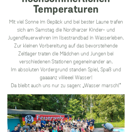
Mit viel Sonne im Gepäck und bei bester Laune trafen
unverzichtbare
sich am Samstag die Nordharzer Kinder- und
Cookies
Jugendfeuerwehren im Ilsestrandbad in Wasserleben.
Diese Cookies
sind
Zur kleinen Vorbereitung auf das bevorstehende
unverzichtbar,
Zeltlager traten die Mädchen und Jungen bei
damit wir Ihnen
grundlegende
verschiedenen Stationen gegeneinander an.
und sichere
Im absoluten Vordergrund standen Spiel, Spaß und
Funktionen
unserer Website
gaaaanz viiiieeel Wasser!
zur Verfügung
Da bleibt auch uns nur zu sagen: „Wasser marsch!“
stellen können.
Sie werden nicht
eingesetzt, um
Informationen
über Sie für
andere Zwecke
wie Marketing
oder Analysen zu