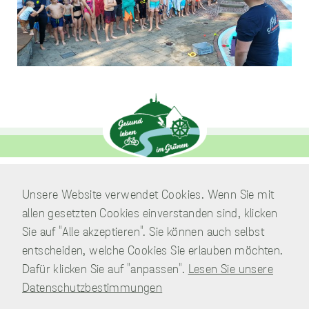
sammeln.
Performance
Cookies
Diese Cookies werden
verwendet, um
Informationen über
die Leistung unserer
Website, Ihren Besuch
sowie Ihre Nutzung
unserer Website zu
sammeln, z.B. die
Anzahl der Besucher,
die unsere Website
Unsere Website verwendet Cookies. Wenn Sie mit
Verwaltung
genutzt haben und die
allen gesetzten Cookies einverstanden sind, klicken
Am Park 7
Seiten, die bei unseren
Sie auf "Alle akzeptieren". Sie können auch selbst
Besuchern beliebt
38871 Nordharz / OT Wasserleben
sind. Diese Cookies
entscheiden, welche Cookies Sie erlauben möchten.
sammeln keine
Telefon:
039451.600 0
Dafür klicken Sie auf "anpassen".
Lesen Sie unsere
Informationen, die
E-Mail:
Schreiben Sie uns!
einen Besucher direkt
Datenschutzbestimmungen
identifizieren, obwohl