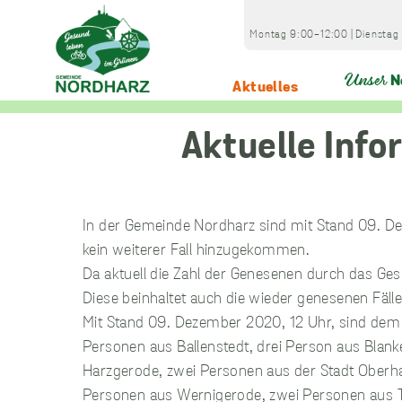
Skip
to
Montag
9:00-12:00
|
Dienstag
content
Unser
N
Aktuelles
Home
Aktuelles
Covid-19 News
Aktuelle Informat
In der Gemeinde Nordharz sind mit Stand 09. De
kein weiterer Fall hinzugekommen.
Da aktuell die Zahl der Genesenen durch das Gesu
Diese beinhaltet auch die wieder genesenen Fälle
Mit Stand 09. Dezember 2020, 12 Uhr, sind dem 
Personen aus Ballenstedt, drei Person aus Blan
Harzgerode, zwei Personen aus der Stadt Oberh
Personen aus Wernigerode, zwei Personen aus T