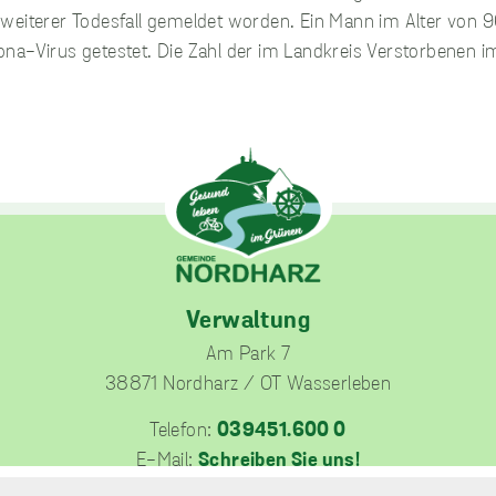
weiterer Todesfall gemeldet worden. Ein Mann im Alter von 9
ona-Virus getestet. Die Zahl der im Landkreis Verstorbene
unverzichtbare
Cookies
Diese Cookies
sind
unverzichtbar,
damit wir Ihnen
grundlegende
und sichere
Funktionen
unserer Website
zur Verfügung
Verwaltung
stellen können.
Sie werden nicht
Am Park 7
eingesetzt, um
38871 Nordharz / OT Wasserleben
Informationen
über Sie für
Telefon:
039451.600 0
andere Zwecke
wie Marketing
E-Mail:
Schreiben Sie uns!
oder Analysen zu