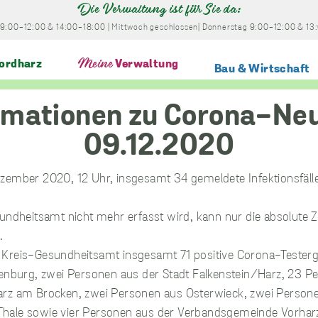
Die Verwaltung ist für Sie da:
9:00-12:00
& 14:00-18:00
|
Mittwoch
geschlossen
|
Donnerstag
9:00-12:00
& 13
ordharz
Meine
Verwaltung
Bau & Wirtschaft
ionen zu Corona-Neuinfektionen – 09.12.2020
zember 2020, 12 Uhr, insgesamt 34 gemeldete Infektionsfäl
ndheitsamt nicht mehr erfasst wird, kann nur die absolute Za
.
Kreis-Gesundheitsamt insgesamt 71 positive Corona-Testerge
kenburg, zwei Personen aus der Stadt Falkenstein/Harz, 23 P
arz am Brocken, zwei Personen aus Osterwieck, zwei Persone
hale sowie vier Personen aus der Verbandsgemeinde Vorhar