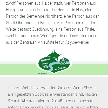
Analysen zu
zwölf Personen aus Halberstadt, vier Personen aus
sammeln.
Harzgerode, eine Person der Gemeinde Huy, eine
Person der Gemeinde Nordharz, eine Person aus der
Performance
Stadt Oberharz am Brocken, vier Personen aus der
Cookies
Welterbestadt Quedlinburg, eine Person aus Thale,
Diese Cookies werden
zwei Personen aus Wernigerode und acht Personen
verwendet, um
aus der Zentralen Anlaufstelle für Asylbewerber.
Informationen über
die Leistung unserer
Website, Ihren Besuch
sowie Ihre Nutzung
unserer Website zu
sammeln, z.B. die
Anzahl der Besucher,
die unsere Website
genutzt haben und die
Verwaltung
Unsere Website verwendet Cookies. Wenn Sie mit
Seiten, die bei unseren
Am Park 7
Besuchern beliebt
allen gesetzten Cookies einverstanden sind, klicken
sind. Diese Cookies
38871 Nordharz / OT Wasserleben
Sie auf "Alle akzeptieren". Sie können auch selbst
sammeln keine
entscheiden, welche Cookies Sie erlauben möchten.