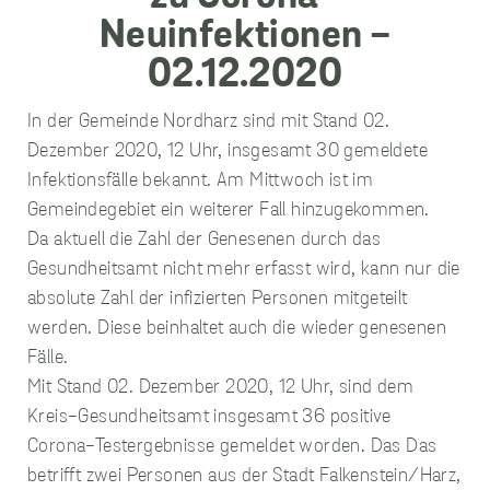
unverzichtbare
Cookies
In der Gemeinde Nordharz sind mit Stand 02.
Diese Cookies sind
Dezember 2020, 12 Uhr, insgesamt 30 gemeldete
unverzichtbar,
Infektionsfälle bekannt. Am Mittwoch ist im
damit wir Ihnen
Gemeindegebiet ein weiterer Fall hinzugekommen.
grundlegende und
Da aktuell die Zahl der Genesenen durch das
sichere
Funktionen
Gesundheitsamt nicht mehr erfasst wird, kann nur die
unserer Website
absolute Zahl der infizierten Personen mitgeteilt
zur Verfügung
werden. Diese beinhaltet auch die wieder genesenen
stellen können. Sie
werden nicht
Fälle.
eingesetzt, um
Mit Stand 02. Dezember 2020, 12 Uhr, sind dem
Informationen
Kreis-Gesundheitsamt insgesamt 36 positive
über Sie für andere
Corona-Testergebnisse gemeldet worden. Das Das
Zwecke wie
Marketing oder
betrifft zwei Personen aus der Stadt Falkenstein/Harz,